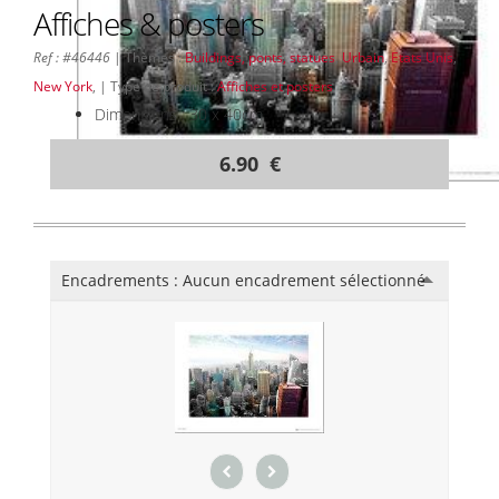
Affiches & posters
Ref : #46446
| Thèmes :
Buildings, ponts, statues
,
Urbain
,
Etats Unis
,
New York
, | Type de produit :
Affiches et posters
Dimensions : 30 x 40cm
6.90 €
Encadrements :
Aucun encadrement sélectionné