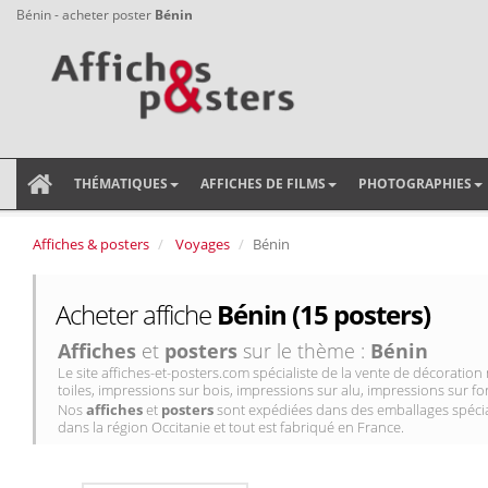
Bénin - acheter poster
Bénin
THÉMATIQUES
AFFICHES DE FILMS
PHOTOGRAPHIES
Affiches & posters
Voyages
Bénin
Acheter affiche
Bénin (15 posters)
Affiches
et
posters
sur le thème :
Bénin
Le site affiches-et-posters.com spécialiste de la vente de décorati
toiles, impressions sur bois, impressions sur alu, impressions sur for
Nos
affiches
et
posters
sont expédiées dans des emballages spécial
dans la région Occitanie et tout est fabriqué en France.