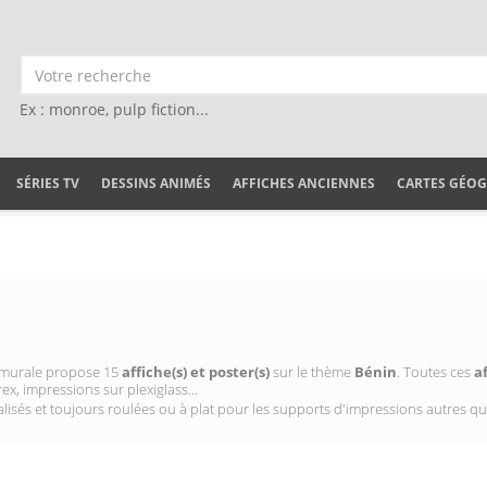
Ex : monroe, pulp fiction...
SÉRIES TV
DESSINS ANIMÉS
AFFICHES ANCIENNES
CARTES GÉO
on murale propose 15
affiche(s) et poster(s)
sur le thème
Bénin
. Toutes ces
a
ex, impressions sur plexiglass...
isés et toujours roulées ou à plat pour les supports d'impressions autres qu