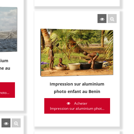
nium
he au
Impression sur aluminium
photo enfant au Benin
oto...
Acheter
Impression sur aluminium phot...