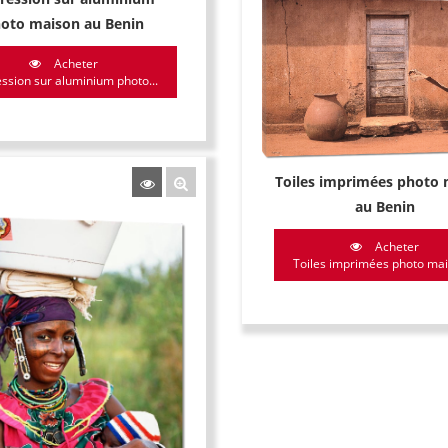
oto maison au Benin
Acheter
ssion sur aluminium photo...
Toiles imprimées photo
au Benin
Acheter
Toiles imprimées photo mais