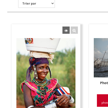
Phot
phot