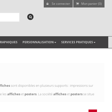
Se connecter
Mon panier (0)
GRAPHIQUES
PERSONNALISATION
SERVICES PRATIQUES
ffiches
sont disponibles en plusieurs supports : impressions sur
e les
affiches
et
posters
. La société
affiches
et
posters
se situe