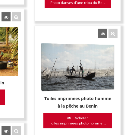
Photo danses d'une tribu du Be...
in
Toiles imprimées photo homme
à la pêche au Benin
Acheter
Toiles imprimées photo homme ...