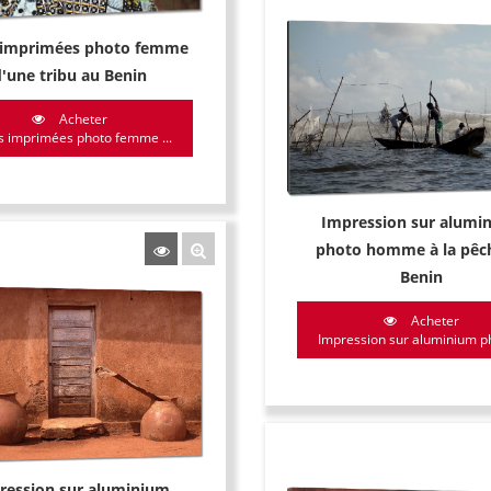
s imprimées photo femme
d'une tribu au Benin
Acheter
s imprimées photo femme ...
Impression sur alumi
photo homme à la pêc
Benin
Acheter
Impression sur aluminium ph
ression sur aluminium