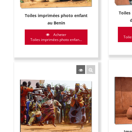
Toile
Toiles imprimées photo enfant
au Benin
Acheter
Toile
Toiles imprimées photo enfan...
Imp