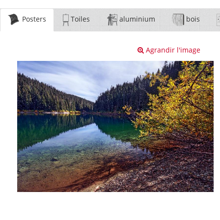
Posters
Toiles
aluminium
bois
Agrandir l'image