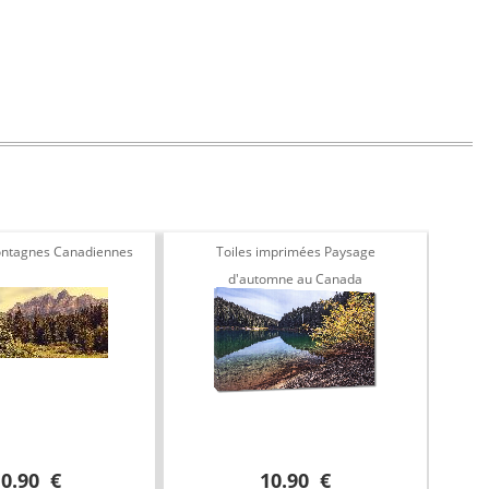
ontagnes Canadiennes
Toiles imprimées Paysage
Toil
d'automne au Canada
10.90 €
10.90 €