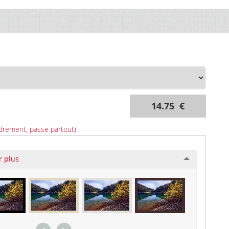
14.75 €
drement, passe partout) :
r plus