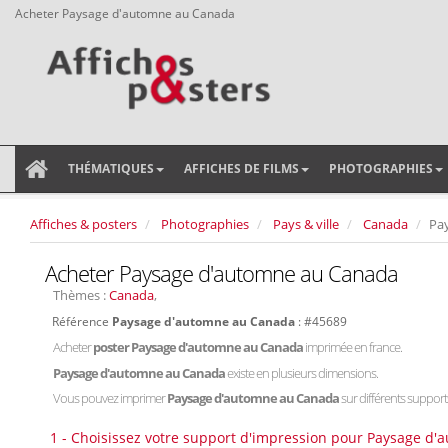
Acheter Paysage d'automne au Canada
THÉMATIQUES
AFFICHES DE FILMS
PHOTOGRAPHIES
Affiches & posters
Photographies
Pays & ville
Canada
Pa
Acheter Paysage d'automne au Canada
Thèmes :
Canada
,
Référence
Paysage d'automne au Canada
: #45689
Acheter
poster Paysage d'automne au Canada
imprimée en france.
Paysage d'automne au Canada
existe en plusieurs dimensions.
Vous pouvez imprimer
Paysage d'automne au Canada
sur différents supports 
1 - Choisissez votre support d'impression pour Paysage d