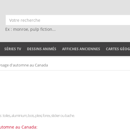
Ex : monroe, pulp fiction...
SÉRIES TV
DESSINS ANIMÉS
AFFICHES ANCIENNES
CARTES GÉO
ysage d'automne au Canada
: toiles, aluminium, bois, plexi, forex, sticker ou bache.
'automne au Canada: