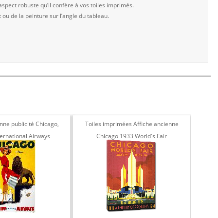
aspect robuste qu’il confère à vos toiles imprimés.
t ou de la peinture sur l’angle du tableau.
nne publicité Chicago,
Toiles imprimées Affiche ancienne
Toil
ternational Airways
Chicago 1933 World's Fair
publi