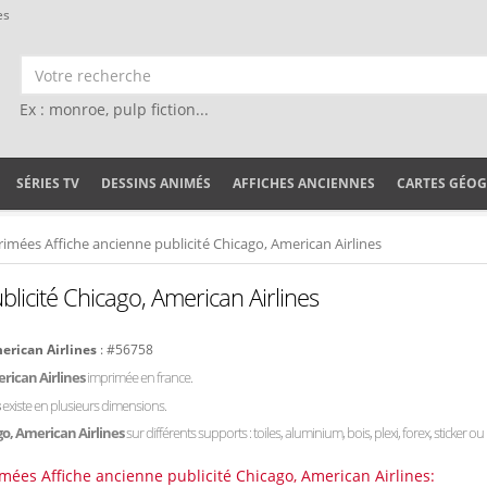
es
Ex : monroe, pulp fiction...
SÉRIES TV
DESSINS ANIMÉS
AFFICHES ANCIENNES
CARTES GÉO
rimées Affiche ancienne publicité Chicago, American Airlines
licité Chicago, American Airlines
merican Airlines
: #56758
erican Airlines
imprimée en france.
s
existe en plusieurs dimensions.
go, American Airlines
sur différents supports : toiles, aluminium, bois, plexi, forex, sticker o
imées Affiche ancienne publicité Chicago, American Airlines: