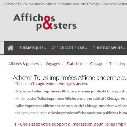
Acheter Toiles imprimées Affiche ancienne publicité Chicago, American Airlin
THÉMATIQUES
AFFICHES DE FILMS
PHOTOGRAPHIES
Affiches & posters
Voyages
Etats Unis
Chicago
Toiles imp
Acheter Toiles imprimées Affiche ancienne pub
Thèmes :
Chicago
,
Avions
,
Vintage & ancien
,
Référence
Toiles imprimées Affiche ancienne publicité Chicago, A
Acheter
poster Toiles imprimées Affiche ancienne publicité Chicago, Am
Toiles imprimées Affiche ancienne publicité Chicago, American Airline
Vous pouvez imprimer
Toiles imprimées Affiche ancienne publicité Chica
1 - Choisissez votre support d'impression pour Toiles impr