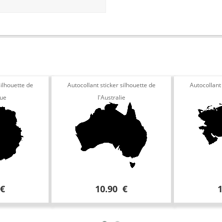
silhouette de
Autocollant sticker silhouette de
Autocollant 
que
l'Australie
 €
10.90 €