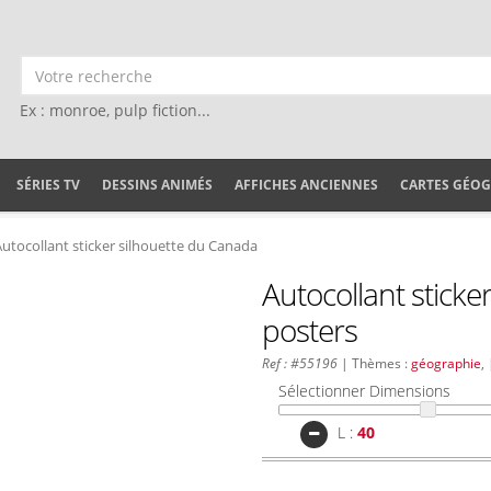
Ex : monroe, pulp fiction...
SÉRIES TV
DESSINS ANIMÉS
AFFICHES ANCIENNES
CARTES GÉO
Autocollant sticker silhouette du Canada
Autocollant sticke
posters
Ref : #55196
| Thèmes :
géographie
,
Sélectionner Dimensions
L :