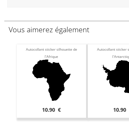
Vous aimerez également
Autocollant sticker silhouette de
Autocollant sticker 
l'Afrique
l'Antarcti
10.90 €
10.90