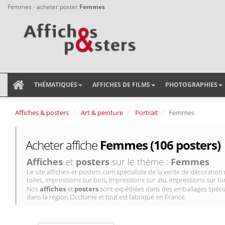
Femmes - acheter poster
Femmes
THÉMATIQUES
AFFICHES DE FILMS
PHOTOGRAPHIES
Affiches & posters
Art & peinture
Portrait
Femmes
Acheter affiche
Femmes (106 posters)
Affiches
et
posters
sur le thème :
Femmes
Le site affiches-et-posters.com spécialiste de la vente de décorati
toiles, impressions sur bois, impressions sur alu, impressions sur for
Nos
affiches
et
posters
sont expédiées dans des emballages spécial
dans la région Occitanie et tout est fabriqué en France.