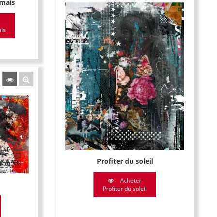
amais
ais
Profiter du soleil
Acheter
Profiter du soleil