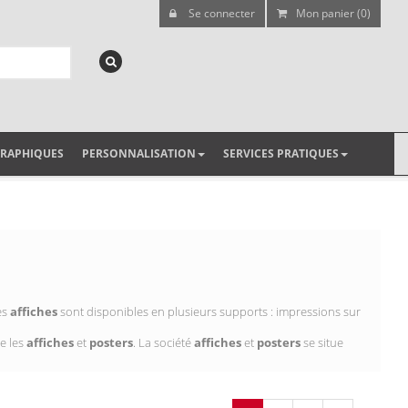
Se connecter
Mon panier (0)
GRAPHIQUES
PERSONNALISATION
SERVICES PRATIQUES
es
affiches
sont disponibles en plusieurs supports : impressions sur
e les
affiches
et
posters
. La société
affiches
et
posters
se situe