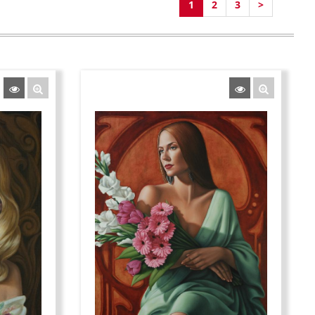
1
2
3
>