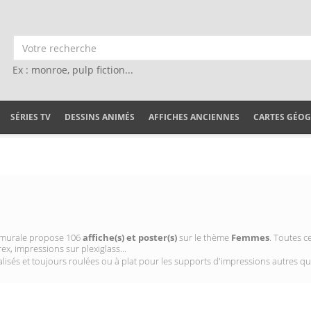
Ex : monroe, pulp fiction...
SÉRIES TV
DESSINS ANIMÉS
AFFICHES ANCIENNES
CARTES GÉO
on murale propose 106
affiche(s) et poster(s)
sur le thème
Femmes
. Toutes c
ex, impressions sur plexiglass...
isés et toujours roulées ou à plat pour les supports d'impressions autres qu