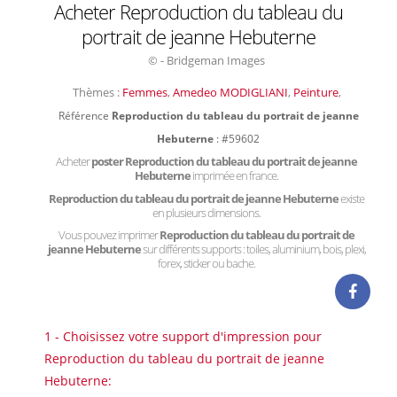
Acheter Reproduction du tableau du
portrait de jeanne Hebuterne
© - Bridgeman Images
Thèmes :
Femmes
,
Amedeo MODIGLIANI
,
Peinture
,
Référence
Reproduction du tableau du portrait de jeanne
Hebuterne
: #59602
Acheter
poster Reproduction du tableau du portrait de jeanne
Hebuterne
imprimée en france.
Reproduction du tableau du portrait de jeanne Hebuterne
existe
en plusieurs dimensions.
Vous pouvez imprimer
Reproduction du tableau du portrait de
jeanne Hebuterne
sur différents supports : toiles, aluminium, bois, plexi,
forex, sticker ou bache.
1 - Choisissez votre support d'impression pour
Reproduction du tableau du portrait de jeanne
Hebuterne: