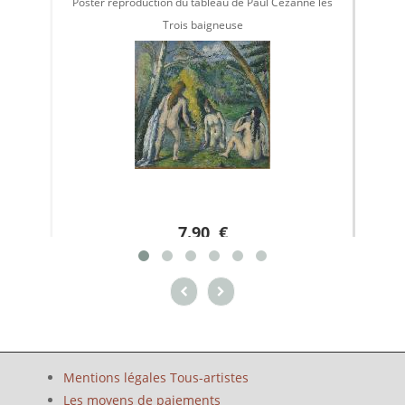
Poster reproduction du tableau de Paul Cézanne les
Poste
Trois baigneuse
7.90 €
Mentions légales Tous-artistes
Les moyens de paiements