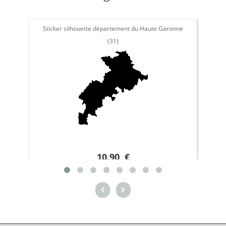
Sticker silhouette département du Haute Garonne
Stick
(31)
10.90 €