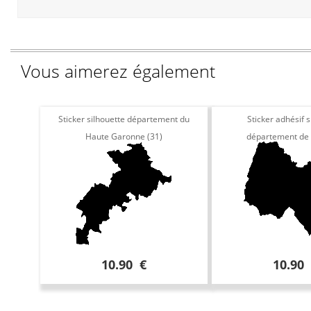
Vous aimerez également
Sticker silhouette département du
Sticker adhésif s
Haute Garonne (31)
département de l
10.90 €
10.90