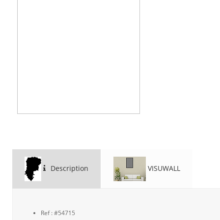
Description
VISUWALL
Ref : #54715