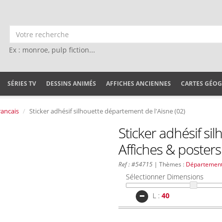
Ex : monroe, pulp fiction...
SÉRIES TV
DESSINS ANIMÉS
AFFICHES ANCIENNES
CARTES GÉO
ancais
Sticker adhésif silhouette département de l'Aisne (02)
Sticker adhésif si
Affiches & posters
Ref : #54715
| Thèmes :
Département
Sélectionner Dimensions
L :