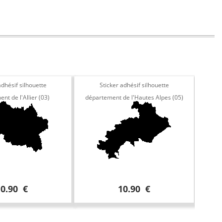
adhésif silhouette
Sticker adhésif silhouette
nt de l'Allier (03)
département de l'Hautes Alpes (05)
dépa
10.90 €
10.90 €