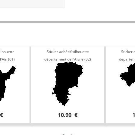
ilhouette
Sticker adhésif silhouette
Sticker 
'Ain (01)
département de l'Aisne (02)
départeme
 €
10.90 €