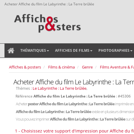
Acheter Affiche du film Le Labyrinthe : La Terre brûlée
THÉMATIQUES
AFFICHES DE FILMS
PHOTOGRAPHIES
Affiches & posters
Films & cinéma
Genre
Films Aventure & F
Acheter Affiche du film Le Labyrinthe : La Ter
Thèmes :
Le Labyrinthe : La Terre brûlée
,
Référence
Affiche du film Le Labyrinthe : La Terre brûlée
: #45306
Acheter
poster Affiche du film Le Labyrinthe : La Terre brûlée
imprimée en 
Affiche du film Le Labyrinthe : La Terre brûlée
existe en plusieurs dimensio
Vous pouvez imprimer
Affiche du film Le Labyrinthe : La Terre brûlée
sur di
1 - Choisissez votre support d'impression pour Affiche du fi