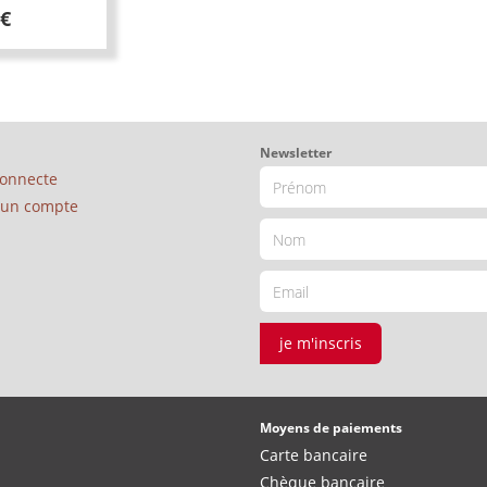
 €
Newsletter
connecte
é un compte
je m'inscris
Moyens de paiements
Carte bancaire
Chèque bancaire