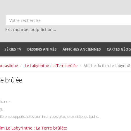
Ex : monroe, pulp fiction...
SÉRIES TV
DESSINS ANIMÉS
AFFICHES ANCIENNES
CARTES GÉO
antastique
Le Labyrinthe : La Terre brûlée
Affiche du film Le Labyrinth
re brûlée
france.
ns.
fférents supports : toiles, aluminium, bois, plexi, forex, sticker ou bache.
lm Le Labyrinthe : La Terre brûlée: