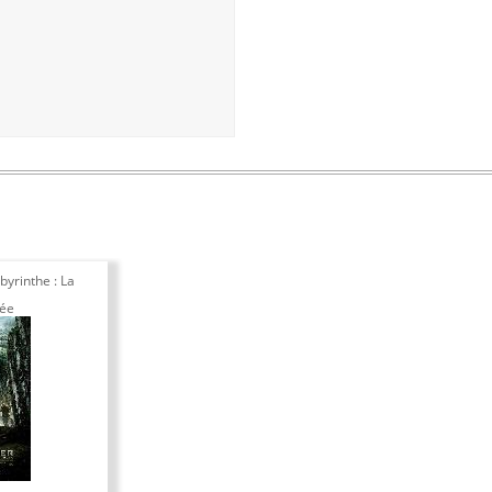
byrinthe : La
lée