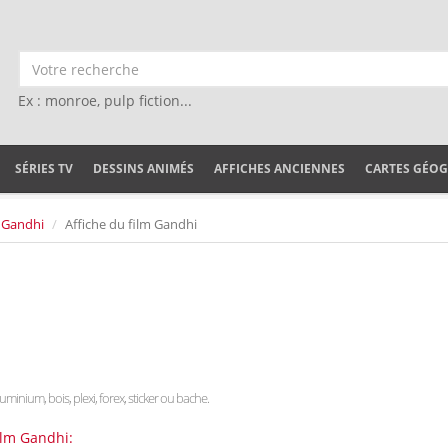
Ex : monroe, pulp fiction...
SÉRIES TV
DESSINS ANIMÉS
AFFICHES ANCIENNES
CARTES GÉO
Gandhi
Affiche du film Gandhi
aluminium, bois, plexi, forex, sticker ou bache.
ilm Gandhi: