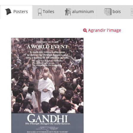
Posters
Toiles
aluminium
bois
Agrandir l'image