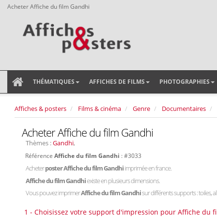
Acheter Affiche du film Gandhi
THÉMATIQUES
AFFICHES DE FILMS
PHOTOGRAPHIES
Affiches & posters
Films & cinéma
Genre
Documentaires
Acheter Affiche du film Gandhi
Thèmes :
Gandhi
,
Référence
Affiche du film Gandhi
: #3033
Acheter
poster Affiche du film Gandhi
imprimée en france.
Affiche du film Gandhi
existe en plusieurs dimensions.
Vous pouvez imprimer
Affiche du film Gandhi
sur différents supports : toiles, 
1 - Choisissez votre support d'impression pour Affiche du f