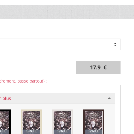
17.9 €
drement, passe partout) :
r plus