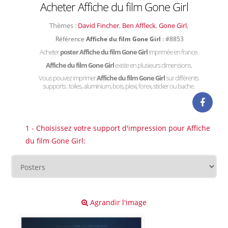
Acheter Affiche du film Gone Girl
Thèmes :
David Fincher
,
Ben Affleck
,
Gone Girl
,
Référence
Affiche du film Gone Girl
: #8853
Acheter
poster Affiche du film Gone Girl
imprimée en france.
Affiche du film Gone Girl
existe en plusieurs dimensions.
Vous pouvez imprimer
Affiche du film Gone Girl
sur différents
supports : toiles, aluminium, bois, plexi, forex, sticker ou bache.
1 - Choisissez votre support d'impression pour Affiche
du film Gone Girl:
Agrandir l'image