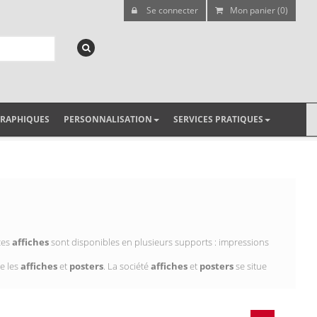
Se connecter
Mon panier (0)
GRAPHIQUES
PERSONNALISATION
SERVICES PRATIQUES
ces
affiches
sont disponibles en plusieurs supports : impressions
e les
affiches
et
posters
. La société
affiches
et
posters
se situe