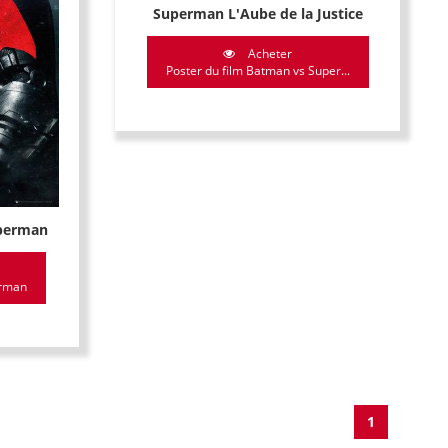
Superman L'Aube de la Justice
Acheter
Poster du film Batman vs Super...
uperman
erman
1