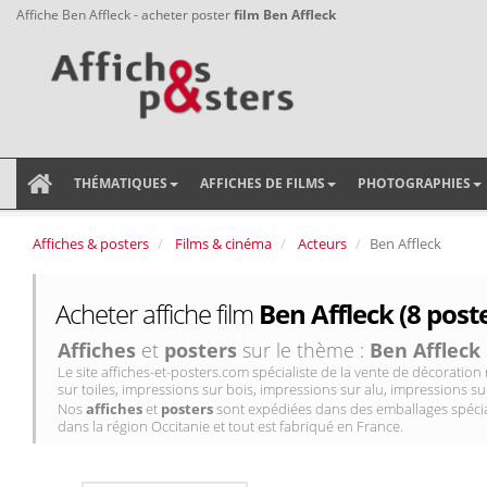
Affiche Ben Affleck - acheter poster
film Ben Affleck
THÉMATIQUES
AFFICHES DE FILMS
PHOTOGRAPHIES
Affiches & posters
Films & cinéma
Acteurs
Ben Affleck
Acheter affiche film
Ben Affleck (8 post
Affiches
et
posters
sur le thème :
Ben Affleck
Le site affiches-et-posters.com spécialiste de la vente de décorati
sur toiles, impressions sur bois, impressions sur alu, impressions sur
Nos
affiches
et
posters
sont expédiées dans des emballages spécial
dans la région Occitanie et tout est fabriqué en France.