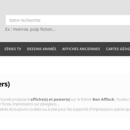
Ex : monroe, pulp fiction...
SÉRIES TV
DESSINS ANIMÉS
AFFICHES ANCIENNES
CARTES GÉO
ers)
on murale propose 8
affiche(s) et poster(s)
sur le thème
Ben Affleck
. Toutes 
 forex, impressions sur plexiglass...
isés et toujours roulées ou à plat pour les supports d'impressions autres qu