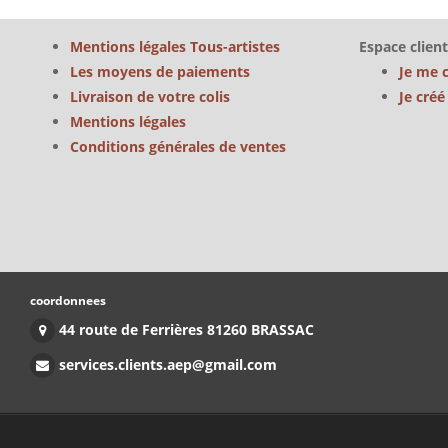
Mentions légales Tous-artistes
Espace client
Les moyens de paiements
Je me 
Livraison de votre colis
Je cré
Mentions légales
Conditions générales de ventes
coordonnees
44 route de Ferrières 81260 BRASSAC
services.clients.aep@gmail.com