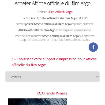
Acheter Affiche officielle du film Argo
Thèmes :
Ben Affleck
,
Argo
,
Référence
Affiche officielle du film Argo
: #3895
Acheter
poster Affiche officielle du film Argo
imprimée en france.
Affiche officielle du film Argo
existe en plusieurs dimensions.
Vous pouvez imprimer
Affiche officielle du film Argo
sur différents
supports : toiles, aluminium, bois, plexi, forex, sticker ou bache.
1 - Choisissez votre support d'impression pour Affiche
officielle du film Argo:
Agrandir l'image