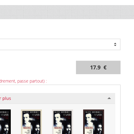
17.9 €
drement, passe partout) :
r plus