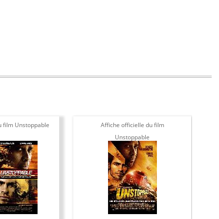
u film Unstoppable
Affiche officielle du film
P
Unstoppable