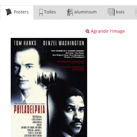
Posters
Toiles
aluminium
bois
Agrandir l'image