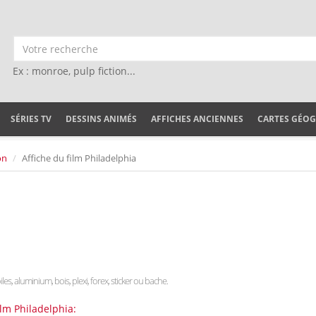
Ex : monroe, pulp fiction...
SÉRIES TV
DESSINS ANIMÉS
AFFICHES ANCIENNES
CARTES GÉO
on
Affiche du film Philadelphia
iles, aluminium, bois, plexi, forex, sticker ou bache.
ilm Philadelphia: