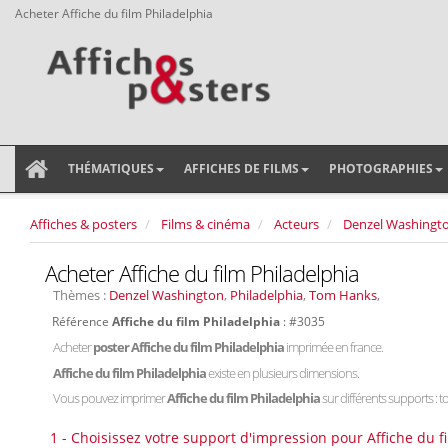
Acheter Affiche du film Philadelphia
THÉMATIQUES
AFFICHES DE FILMS
PHOTOGRAPHIES
Affiches & posters
Films & cinéma
Acteurs
Denzel Washingt
Acheter Affiche du film Philadelphia
Thèmes :
Denzel Washington
,
Philadelphia
,
Tom Hanks
,
Référence
Affiche du film Philadelphia
: #3035
Acheter
poster Affiche du film Philadelphia
imprimée en france.
Affiche du film Philadelphia
existe en plusieurs dimensions.
Vous pouvez imprimer
Affiche du film Philadelphia
sur différents supports : to
1 - Choisissez votre support d'impression pour Affiche du f