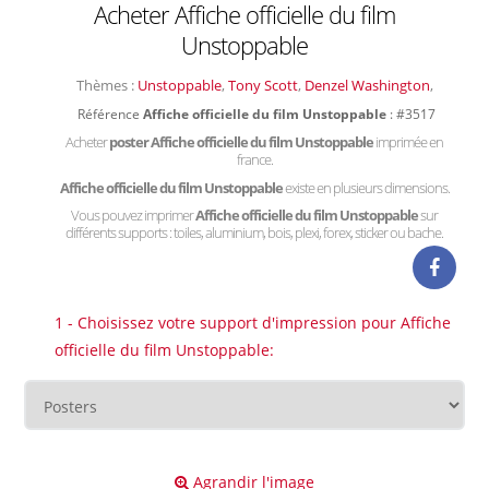
Acheter Affiche officielle du film
Unstoppable
Thèmes :
Unstoppable
,
Tony Scott
,
Denzel Washington
,
Référence
Affiche officielle du film Unstoppable
: #3517
Acheter
poster Affiche officielle du film Unstoppable
imprimée en
france.
Affiche officielle du film Unstoppable
existe en plusieurs dimensions.
Vous pouvez imprimer
Affiche officielle du film Unstoppable
sur
différents supports : toiles, aluminium, bois, plexi, forex, sticker ou bache.
1 - Choisissez votre support d'impression pour Affiche
officielle du film Unstoppable:
Agrandir l'image