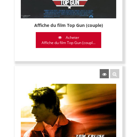
Affiche du film Top Gun (couple)
Acheter
Affiche du film Top Gun (coupl...