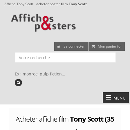
Affiche Tony Scott - acheter poster
film Tony Scott
Se connecter
Mon panier (0)
Ex : monroe, pulp fiction...
MENU
Acheter affiche film
Tony Scott (35