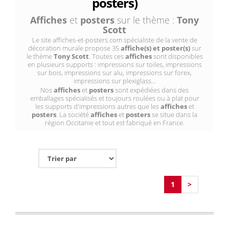
posters)
Affiches
et
posters
sur le thème :
Tony
Scott
Le site affiches-et-posters.com spécialiste de la vente de
décoration murale propose 35
affiche(s) et poster(s)
sur
le thème
Tony Scott
. Toutes ces
affiches
sont disponibles
en plusieurs supports : impressions sur toiles, impressions
sur bois, impressions sur alu, impressions sur forex,
impressions sur plexiglass...
Nos
affiches
et
posters
sont expédiées dans des
emballages spécialisés et toujours roulées ou à plat pour
les supports d'impressions autres que les
affiches
et
posters
. La société
affiches
et
posters
se situe dans la
région Occitanie et tout est fabriqué en France.
1
>