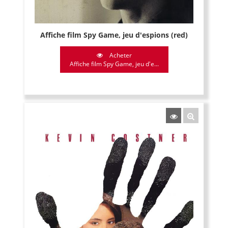
Affiche film Spy Game, jeu d'espions (red)
Acheter
Affiche film Spy Game, jeu d'e...