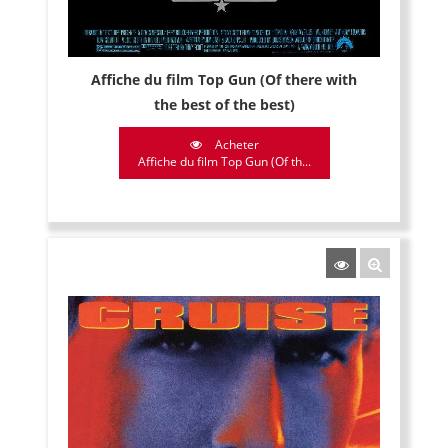
Affiche du film Top Gun (Of there with
the best of the best)
Acheter
Affiche du film Top Gun (Of th...