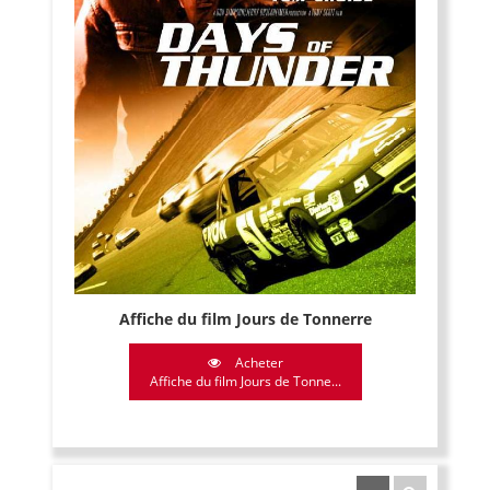
Affiche du film Jours de Tonnerre
Acheter
Affiche du film Jours de Tonne...