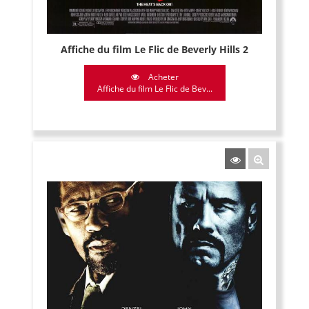
Affiche du film Le Flic de Beverly Hills 2
Acheter
Affiche du film Le Flic de Bev...