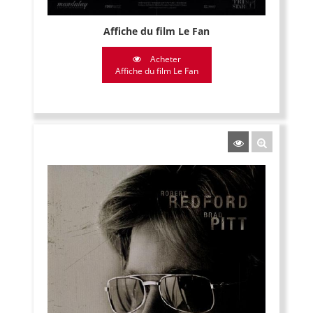
Affiche du film Le Fan
Acheter
Affiche du film Le Fan