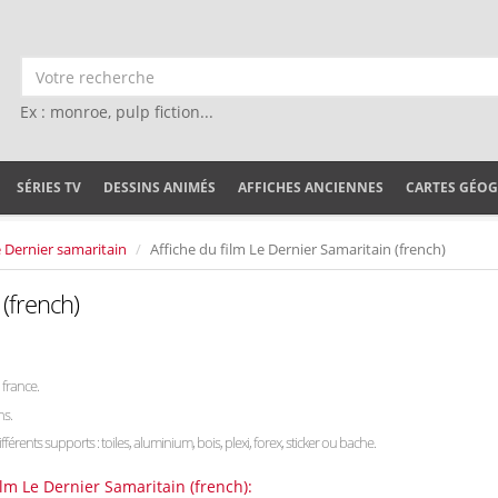
Ex : monroe, pulp fiction...
SÉRIES TV
DESSINS ANIMÉS
AFFICHES ANCIENNES
CARTES GÉO
 Dernier samaritain
Affiche du film Le Dernier Samaritain (french)
 (french)
france.
ns.
ifférents supports : toiles, aluminium, bois, plexi, forex, sticker ou bache.
ilm Le Dernier Samaritain (french):