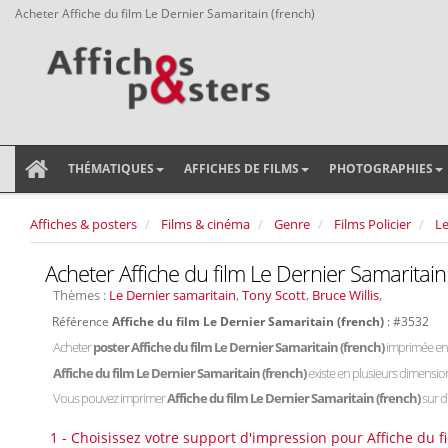
Acheter Affiche du film Le Dernier Samaritain (french)
THÉMATIQUES
AFFICHES DE FILMS
PHOTOGRAPHIES
Affiches & posters
Films & cinéma
Genre
Films Policier
Le
Acheter Affiche du film Le Dernier Samaritain
Thèmes :
Le Dernier samaritain
,
Tony Scott
,
Bruce Willis
,
Référence
Affiche du film Le Dernier Samaritain (french)
: #3532
Acheter
poster Affiche du film Le Dernier Samaritain (french)
imprimée en 
Affiche du film Le Dernier Samaritain (french)
existe en plusieurs dimensio
Vous pouvez imprimer
Affiche du film Le Dernier Samaritain (french)
sur d
1 - Choisissez votre support d'impression pour Affiche du f