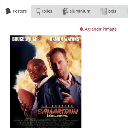
Posters
Toiles
aluminium
bois
Agrandir l'image