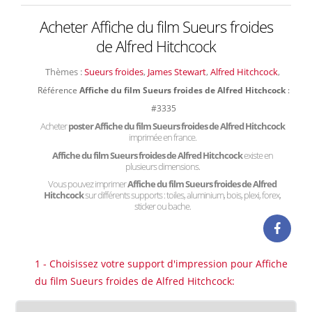
Acheter Affiche du film Sueurs froides
de Alfred Hitchcock
Thèmes :
Sueurs froides
,
James Stewart
,
Alfred Hitchcock
,
Référence
Affiche du film Sueurs froides de Alfred Hitchcock
:
#3335
Acheter
poster Affiche du film Sueurs froides de Alfred Hitchcock
imprimée en france.
Affiche du film Sueurs froides de Alfred Hitchcock
existe en
plusieurs dimensions.
Vous pouvez imprimer
Affiche du film Sueurs froides de Alfred
Hitchcock
sur différents supports : toiles, aluminium, bois, plexi, forex,
sticker ou bache.
1 - Choisissez votre support d'impression pour Affiche
du film Sueurs froides de Alfred Hitchcock: