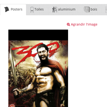
Posters
Toiles
aluminium
bois
Agrandir l'image