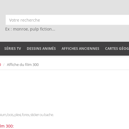
Ex : monroe, pulp fiction...
SÉRIES TV
DESSINS ANIMÉS
AFFICHES ANCIENNES
CARTES GÉO
0
Affiche du film 300
ium, bois, plexi, forex, sticker ou bache.
ilm 300: