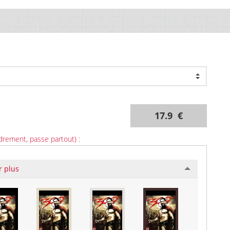
17.9 €
drement, passe partout) :
r plus