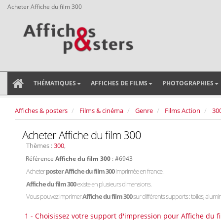
Acheter Affiche du film 300
THÉMATIQUES
AFFICHES DE FILMS
PHOTOGRAPHIES
Affiches & posters
Films & cinéma
Genre
Films Action
30
Acheter Affiche du film 300
Thèmes :
300
,
Référence
Affiche du film 300
: #6943
Acheter
poster Affiche du film 300
imprimée en france.
Affiche du film 300
existe en plusieurs dimensions.
Vous pouvez imprimer
Affiche du film 300
sur différents supports : toiles, alumin
1 - Choisissez votre support d'impression pour Affiche du f