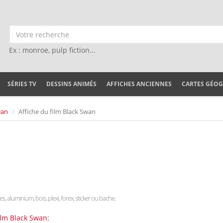
Ex : monroe, pulp fiction...
SÉRIES TV
DESSINS ANIMÉS
AFFICHES ANCIENNES
CARTES GÉO
wan
Affiche du film Black Swan
les, aluminium, bois, plexi, forex, sticker ou bache.
ilm Black Swan: