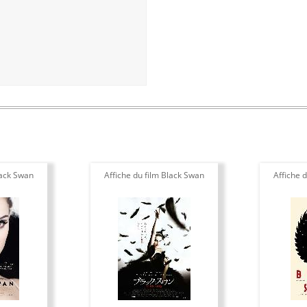
lack Swan
Affiche du film Black Swan
Affiche 