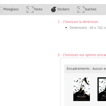
Plexiglass
forex
Stickers
baches
2 - Choisissez la dimension :
Dimensions : 69 x 102 
3 - Choisissez vos options (enca
Encadrements :
Aucun e