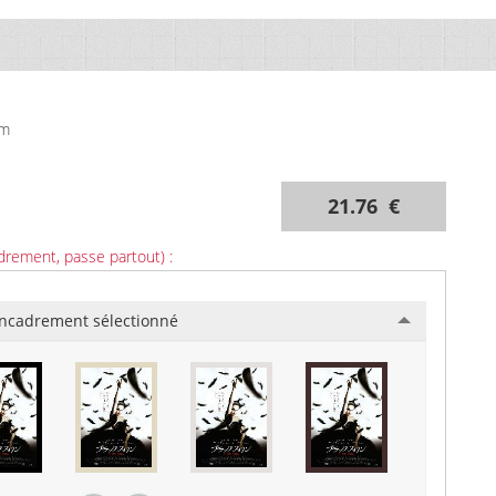
cm
21.76 €
drement, passe partout) :
ncadrement sélectionné