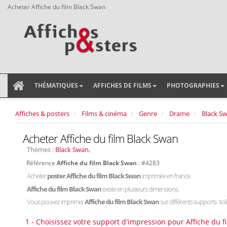
Acheter Affiche du film Black Swan
THÉMATIQUES
AFFICHES DE FILMS
PHOTOGRAPHIES
Affiches & posters
Films & cinéma
Genre
Drame
Black S
Acheter Affiche du film Black Swan
Thèmes :
Black Swan
,
Référence
Affiche du film Black Swan
: #4283
Acheter
poster Affiche du film Black Swan
imprimée en france.
Affiche du film Black Swan
existe en plusieurs dimensions.
Vous pouvez imprimer
Affiche du film Black Swan
sur différents supports : toi
1 - Choisissez votre support d'impression pour Affiche du f