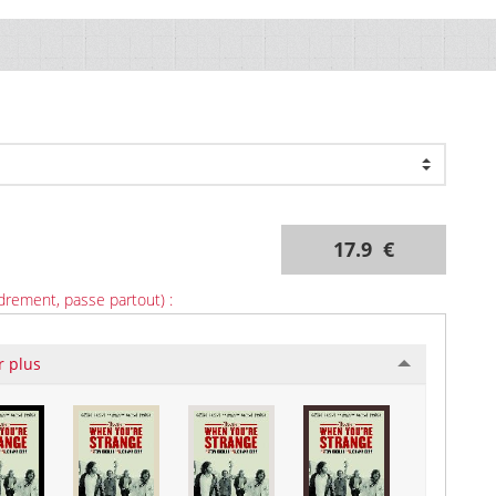
17.9 €
drement, passe partout) :
r plus