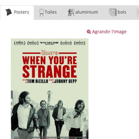
Posters
Toiles
aluminium
bois
Agrandir l'image