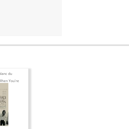
blanc du
When You're
Doors