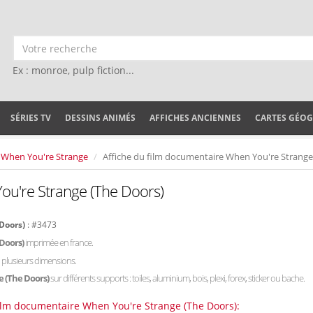
Ex : monroe, pulp fiction...
SÉRIES TV
DESSINS ANIMÉS
AFFICHES ANCIENNES
CARTES GÉO
When You're Strange
Affiche du film documentaire When You're Strange
ou're Strange (The Doors)
 Doors)
: #3473
 Doors)
imprimée en france.
n plusieurs dimensions.
e (The Doors)
sur différents supports : toiles, aluminium, bois, plexi, forex, sticker ou bache.
film documentaire When You're Strange (The Doors):