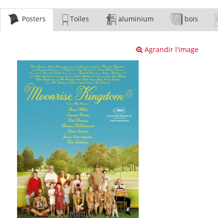
Posters
Toiles
aluminium
bois
Agrandir l'image