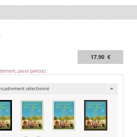
m
17.90 €
drement, passe partout) :
ncadrement sélectionné