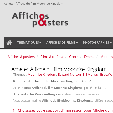
Acheter Affiche du film Moonrise Kingdom
THÉMATIQUES
AFFICHES DE FILMS
PHOTOGRAPHIES
Affiches & posters
Films & cinéma
Genre
Drame
Moonris
Acheter Affiche du film Moonrise Kingdom
Thèmes :
Moonrise Kingdom
,
Edward Norton
,
Bill Murray
,
Bruce Wil
Référence
Affiche du film Moonrise Kingdom
: #3052
Acheter
poster Affiche du film Moonrise Kingdom
imprimée en france.
Affiche du film Moonrise Kingdom
existe en plusieurs dimensions.
Vous pouvez imprimer
Affiche du film Moonrise Kingdom
sur différents suppo
1 - Choisissez votre support d'impression pour Affiche du