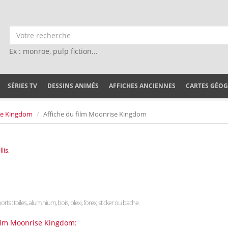
Ex : monroe, pulp fiction...
SÉRIES TV
DESSINS ANIMÉS
AFFICHES ANCIENNES
CARTES GÉO
e Kingdom
Affiche du film Moonrise Kingdom
lis
,
rts : toiles, aluminium, bois, plexi, forex, sticker ou bache.
 film Moonrise Kingdom: