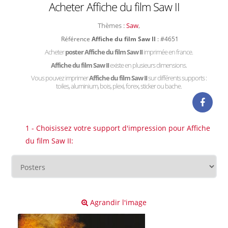
Acheter Affiche du film Saw II
Thèmes :
Saw
,
Référence
Affiche du film Saw II
: #4651
Acheter
poster Affiche du film Saw II
imprimée en france.
Affiche du film Saw II
existe en plusieurs dimensions.
Vous pouvez imprimer
Affiche du film Saw II
sur différents supports :
toiles, aluminium, bois, plexi, forex, sticker ou bache.
1 - Choisissez votre support d'impression pour Affiche
du film Saw II:
Agrandir l'image