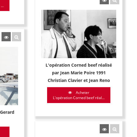
...
L'opération Corned beef réalisé
par Jean Marie Poire 1991
Christian Clavier et Jean Reno
Acheter
L'opération Corned beef réal...
r Gerard