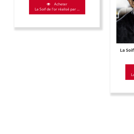
Acheter
La Soif de l'or réalisé par ...
La Soif
La