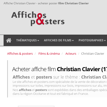
Affiche Christian Clavier - acheter poster
film Christian Clavier
THÉMATIQUES
AFFICHES DE FILMS
PHOTOGRAPHIES
Affiches & posters
Films & cinéma
Acteurs
Christian Clavier
Acheter affiche film
Christian Clavier (1
Affiches
et
posters
sur le thème :
Christian Cl
Le site affiches-et-posters.com spécialiste de la vente de décorati
impressions sur toiles, impressions sur bois, impressions sur alu, im
Nos
affiches
et
posters
sont expédiées dans des emballages spécial
dans la région Occitanie et tout est fabriqué en France.