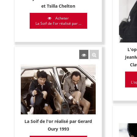
et Tsilla Chelton
Acheter
La Soif de l'or réalisé par ...
L'op
JeanM
Cla
L'o
La Soif de l'or réalisé par Gerard
Oury 1993