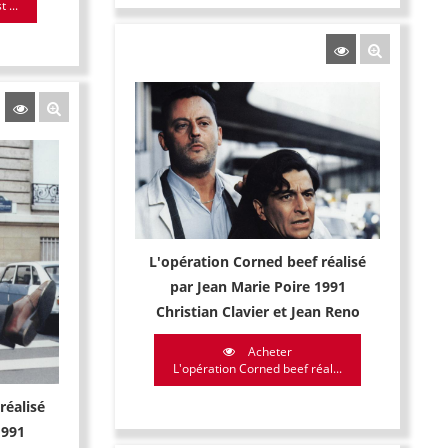
 ...
L'opération Corned beef réalisé
par Jean Marie Poire 1991
Christian Clavier et Jean Reno
Acheter
L'opération Corned beef réal...
réalisé
1991