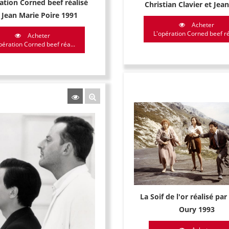
ation Corned beef réalisé
Christian Clavier et Jea
 Jean Marie Poire 1991
Acheter
L'opération Corned beef réa
Acheter
pération Corned beef réa...
La Soif de l'or réalisé pa
Oury 1993