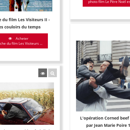
photo film Le Père Noël est
 du film Les Visiteurs II -
es couloirs du temps
Acheter
iche du film Les Visiteurs ...
L'opération Corned beef 
par Jean Marie Poire 