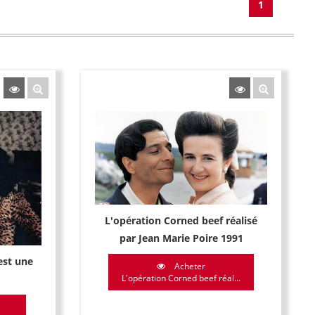
1
L'opération Corned beef réalisé
par Jean Marie Poire 1991
est une
Acheter
L'opération Corned beef réal...