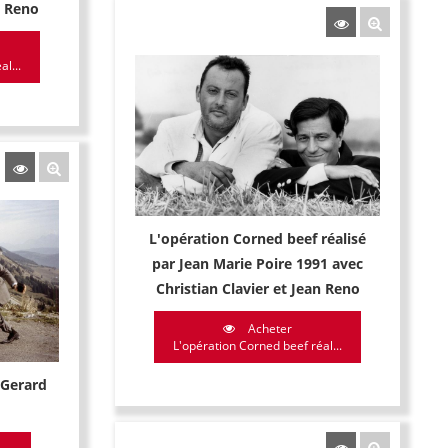
n Reno
l...
L'opération Corned beef réalisé
par Jean Marie Poire 1991 avec
Christian Clavier et Jean Reno
Acheter
L'opération Corned beef réal...
r Gerard