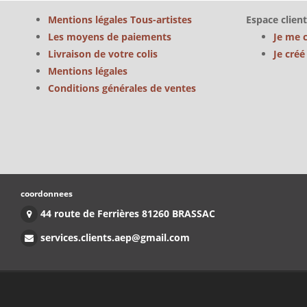
Mentions légales Tous-artistes
Espace client
Les moyens de paiements
Je me 
Livraison de votre colis
Je cré
Mentions légales
Conditions générales de ventes
coordonnees
44 route de Ferrières 81260 BRASSAC
services.clients.aep@gmail.com