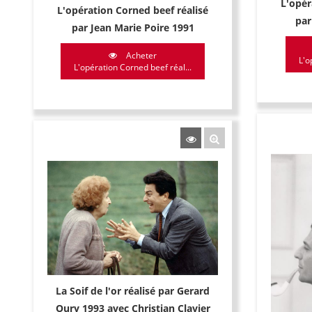
L'opér
L'opération Corned beef réalisé
par
par Jean Marie Poire 1991
Acheter
L'o
L'opération Corned beef réal...
La Soif de l'or réalisé par Gerard
Oury 1993 avec Christian Clavier