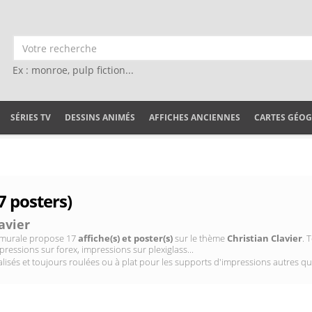
Ex : monroe, pulp fiction...
SÉRIES TV
DESSINS ANIMÉS
AFFICHES ANCIENNES
CARTES GÉO
7 posters)
avier
on murale propose 17
affiche(s) et poster(s)
sur le thème
Christian Clavier
. 
pressions sur forex, impressions sur plexiglass...
isés et toujours roulées ou à plat pour les supports d'impressions autres qu