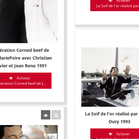
Acheter
La Soif de l'or réalisé par 
ération Corned beef de
ariePoire avec Christian
vier et Jean Reno 1991
Acheter
pération Corned beef de J...
La Soif de l'or réalisé pa
Oury 1993
Acheter