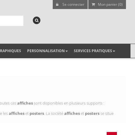
Se connecter
Mon panier (0)
GRAPHIQUES
PERSONNALISATION
SERVICES PRATIQUES
Toutes ces
affiches
sont disponibles en plusieurs supports :
e les
affiches
et
posters
. La société
affiches
et
posters
se situe