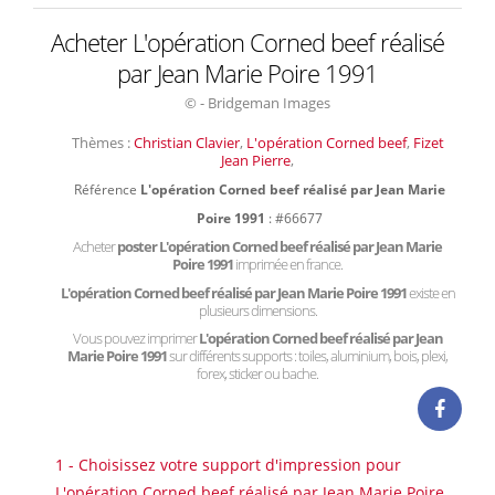
Acheter L'opération Corned beef réalisé
par Jean Marie Poire 1991
© - Bridgeman Images
Thèmes :
Christian Clavier
,
L'opération Corned beef
,
Fizet
Jean Pierre
,
Référence
L'opération Corned beef réalisé par Jean Marie
Poire 1991
: #66677
Acheter
poster L'opération Corned beef réalisé par Jean Marie
Poire 1991
imprimée en france.
L'opération Corned beef réalisé par Jean Marie Poire 1991
existe en
plusieurs dimensions.
Vous pouvez imprimer
L'opération Corned beef réalisé par Jean
Marie Poire 1991
sur différents supports : toiles, aluminium, bois, plexi,
forex, sticker ou bache.
1 - Choisissez votre support d'impression pour
L'opération Corned beef réalisé par Jean Marie Poire