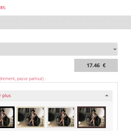
985:
17.46 €
drement, passe partout) :
r plus