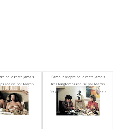
re ne le reste jamais
L'amour propre ne le reste jamais
L'opé
ps réalisé par Martin
tres longtemps réalisé par Martin
Jea
yron, 1985
Veyron, 1985 Jean Claude Dauphin
et Corinne Touzet