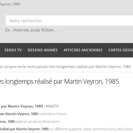
 Veyron, 1985
Ex : monroe, pulp fiction...
SÉRIES TV
DESSINS ANIMÉS
AFFICHES ANCIENNES
CARTES GÉO
r propre ne le reste jamais tres longtemps réalisé par Martin Veyron, 1985
es longtemps réalisé par Martin Veyron, 1985
é par Martin Veyron, 1985
: #66679
 par Martin Veyron, 1985
imprimée en france.
yron, 1985
existe en plusieurs dimensions.
éalisé par Martin Veyron, 1985
sur différents supports : toiles, aluminium, bois, plexi, forex