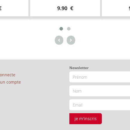
€
9.90 €
Newsletter
connecte
é un compte
je m'inscris