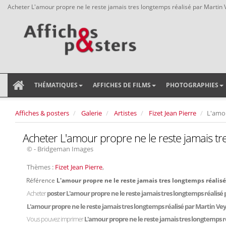
Acheter L'amour propre ne le reste jamais tres longtemps réalisé par Martin
THÉMATIQUES
AFFICHES DE FILMS
PHOTOGRAPHIES
Affiches & posters
Galerie
Artistes
Fizet Jean Pierre
L'amou
Acheter L'amour propre ne le reste jamais tr
© - Bridgeman Images
Thèmes :
Fizet Jean Pierre
,
Référence
L'amour propre ne le reste jamais tres longtemps réalis
Acheter
poster L'amour propre ne le reste jamais tres longtemps réalisé
L'amour propre ne le reste jamais tres longtemps réalisé par Martin Ve
Vous pouvez imprimer
L'amour propre ne le reste jamais tres longtemps r