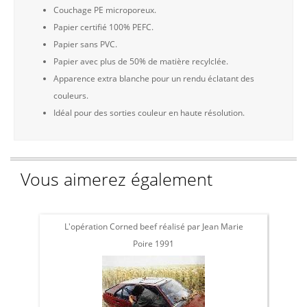
Couchage PE microporeux.
Papier certifié 100% PEFC.
Papier sans PVC.
Papier avec plus de 50% de matière recylclée.
Apparence extra blanche pour un rendu éclatant des
couleurs.
Idéal pour des sorties couleur en haute résolution.
Vous aimerez également
L'opération Corned beef réalisé par Jean Marie
L'
Poire 1991