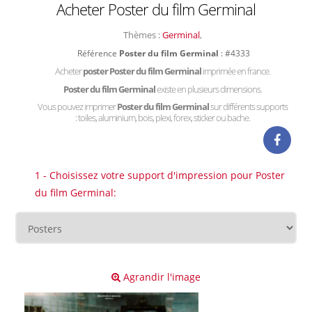
Acheter Poster du film Germinal
Thèmes :
Germinal
,
Référence
Poster du film Germinal
: #4333
Acheter
poster Poster du film Germinal
imprimée en france.
Poster du film Germinal
existe en plusieurs dimensions.
Vous pouvez imprimer
Poster du film Germinal
sur différents supports
: toiles, aluminium, bois, plexi, forex, sticker ou bache.
1 - Choisissez votre support d'impression pour Poster
du film Germinal:
Agrandir l'image