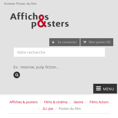
Acheter Poster du film
Se connecter
Mon panier (0)
Ex : monroe, pulp fiction...
MENU
Affiches & posters
Films & cinéma
Genre
Films Action
G.I. Joe
Poster du film