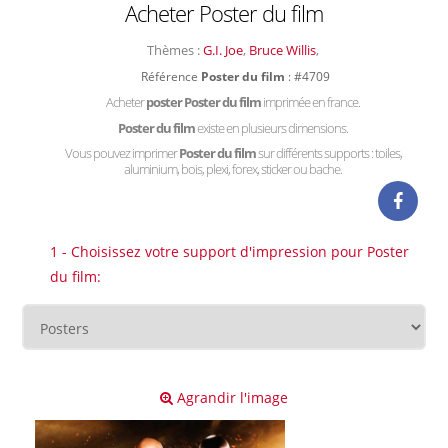
Acheter Poster du film
Thèmes :
G.I. Joe
,
Bruce Willis
,
Référence
Poster du film
: #4709
Acheter
poster Poster du film
imprimée en france.
Poster du film
existe en plusieurs dimensions.
Vous pouvez imprimer
Poster du film
sur différents supports : toiles,
aluminium, bois, plexi, forex, sticker ou bache.
1 - Choisissez votre support d'impression pour Poster
du film:
Agrandir l'image