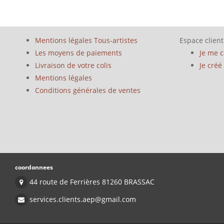
Mentions légales Tous-artistes
Espace client
Les moyens de paiements
Je me 
Livraison de votre colis
Je cré
Mentions légales
Conditions générales de ventes
coordonnees
44 route de Ferrières 81260 BRASSAC
services.clients.aep@gmail.com