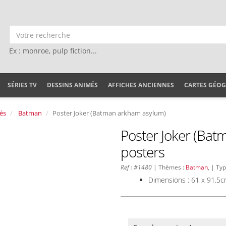
Ex : monroe, pulp fiction...
SÉRIES TV
DESSINS ANIMÉS
AFFICHES ANCIENNES
CARTES GÉO
és
Batman
Poster Joker (Batman arkham asylum)
Poster Joker (Bat
posters
Ref : #1480
| Thèmes :
Batman
, | Ty
Dimensions : 61 x 91.5