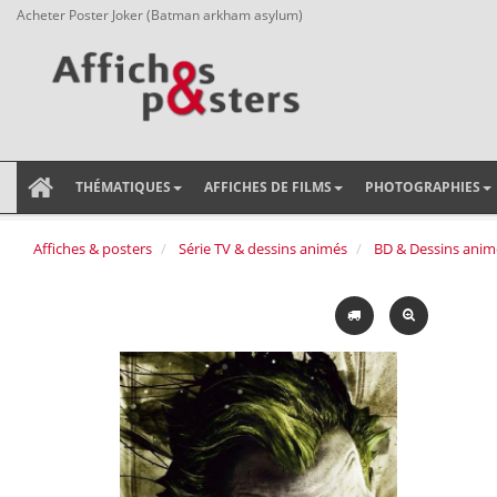
Acheter Poster Joker (Batman arkham asylum)
THÉMATIQUES
AFFICHES DE FILMS
PHOTOGRAPHIES
Affiches & posters
Série TV & dessins animés
BD & Dessins anim