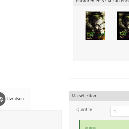
Encadrements :
Aucun enc
Ma sélection
Livraison
Quantité
En stock