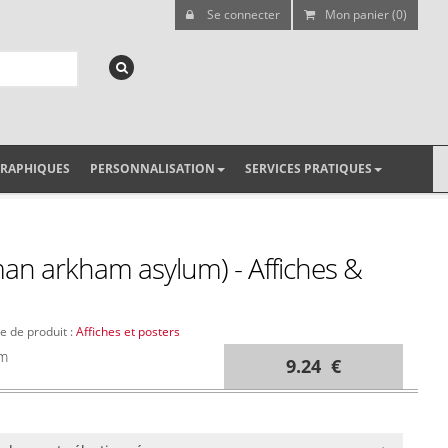
Se connecter
Mon panier (0)
GRAPHIQUES
PERSONNALISATION
SERVICES PRATIQUES
man arkham asylum) - Affiches &
pe de produit :
Affiches et posters
cm
9.24 €