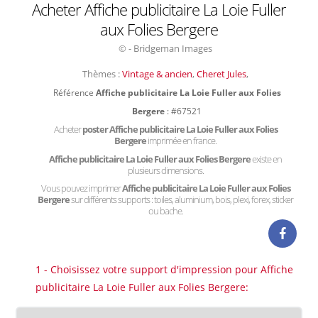
Acheter Affiche publicitaire La Loie Fuller
aux Folies Bergere
© - Bridgeman Images
Thèmes :
Vintage & ancien
,
Cheret Jules
,
Référence
Affiche publicitaire La Loie Fuller aux Folies
Bergere
: #67521
Acheter
poster Affiche publicitaire La Loie Fuller aux Folies
Bergere
imprimée en france.
Affiche publicitaire La Loie Fuller aux Folies Bergere
existe en
plusieurs dimensions.
Vous pouvez imprimer
Affiche publicitaire La Loie Fuller aux Folies
Bergere
sur différents supports : toiles, aluminium, bois, plexi, forex, sticker
ou bache.
1 - Choisissez votre support d'impression pour Affiche
publicitaire La Loie Fuller aux Folies Bergere: