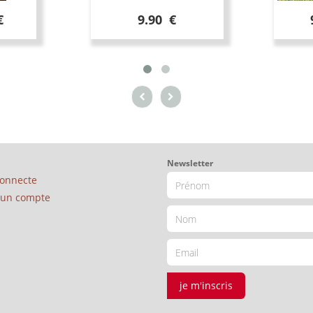
€
9.90 €
Newsletter
connecte
é un compte
je m'inscris