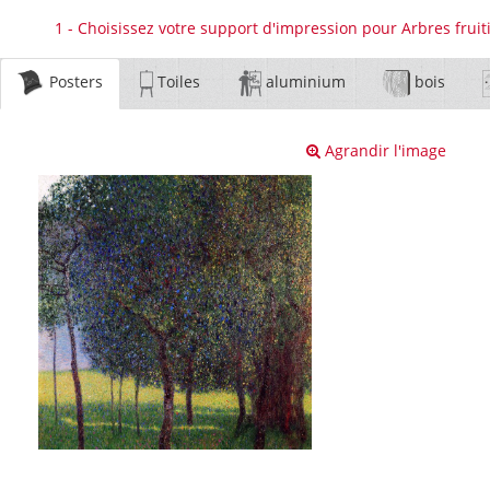
1 - Choisissez votre support d'impression pour Arbres fruiti
Posters
Toiles
aluminium
bois
Agrandir l'image