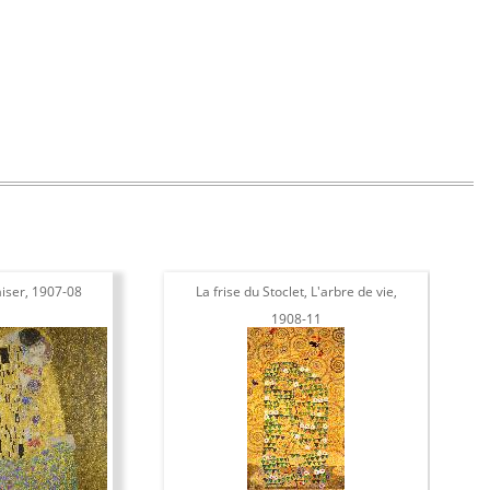
aiser, 1907-08
La frise du Stoclet, L'arbre de vie,
Port
1908-11