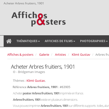
Acheter Arbres fruitiers, 1901
THÉMATIQUES
AFFICHES DE FILMS
PHOTOGRAPHIES
Affiches & posters
Galerie
Artistes
Klimt Gustav
Arbres fru
Acheter Arbres fruitiers, 1901
© - Bridgeman Images
Thèmes :
Klimt Gustav
,
Référence
Arbres fruitiers, 1901
: #63905
Acheter
poster Arbres fruitiers, 1901
imprimée en france.
Arbres fruitiers, 1901
existe en plusieurs dimensions.
Vous pouvez imprimer
Arbres fruitiers, 1901
sur différents supports : toiles, alu