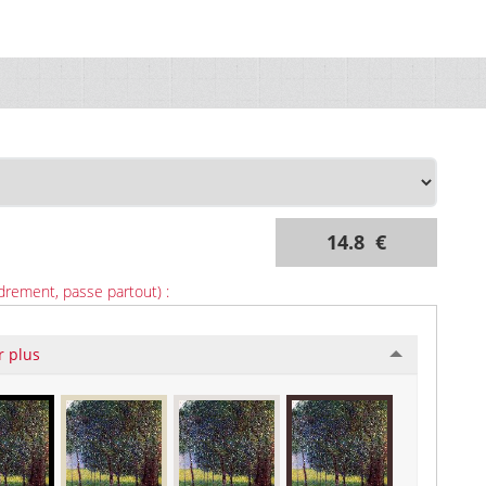
14.8 €
drement, passe partout) :
r plus