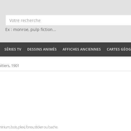
Ex : monroe, pulp fiction...
SÉRIES TV
DESSINS ANIMÉS
AFFICHES ANCIENNES
CARTES GÉO
itiers, 1901
minium, bois, plexi, forex, sticker ou bache.