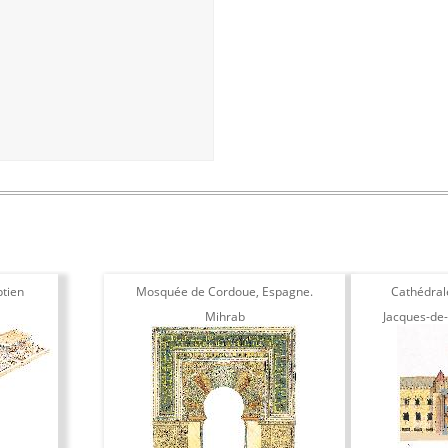
tien
Mosquée de Cordoue, Espagne.
Cathédral
Mihrab
Jacques-de
transv