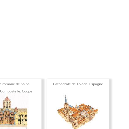
e romane de Saint-
Cathédrale de Tolède. Espagne
Mosq
-Compostelle. Coupe
ersale. Espagne