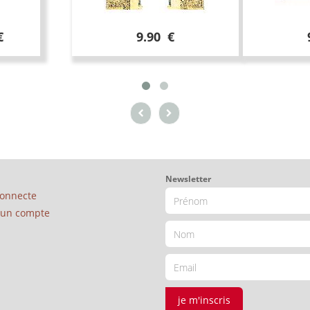
€
9.90 €
Newsletter
connecte
é un compte
je m'inscris