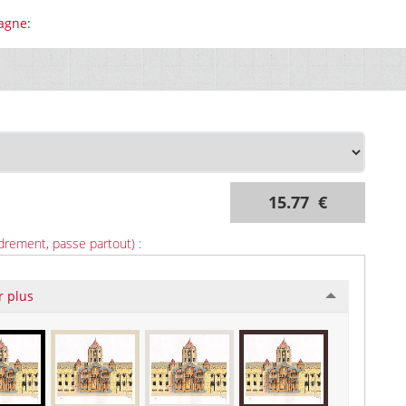
agne:
15.77 €
drement, passe partout) :
r plus