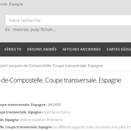
rsale. Espagne
Ex : monroe, pulp fiction...
SÉRIES TV
DESSINS ANIMÉS
AFFICHES ANCIENNES
CARTES GÉO
aint-Jacques-de-Compostelle. Coupe transversale. Espagne
-de-Compostelle. Coupe transversale. Espagne
oupe transversale. Espagne
: #62495
upe transversale. Espagne
imprimée en france.
ale. Espagne
existe en plusieurs dimensions.
le. Coupe transversale. Espagne
sur différents supports : toiles, aluminium, bois, plexi, fo