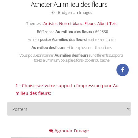
Acheter Au milieu des fleurs
© - Bridgeman Images
Thèmes :
Artistes
,
Noir et blanc
,
Fleurs
,
Albert Teis
,
Référence
Au milieu des fleurs
: #62330
Acheter
poster Au milieu des fleurs
imprimée en france.
Au milieu des fleurs
existe en plusieurs dimensions.
Vous pouvez imprimer
Au milieu des fleurs
sur différents supports :
toiles, aluminium, bois, plexi, forex, sticker ou bache.
1 - Choisissez votre support d'impression pour Au
milieu des fleurs:
Agrandir l'image