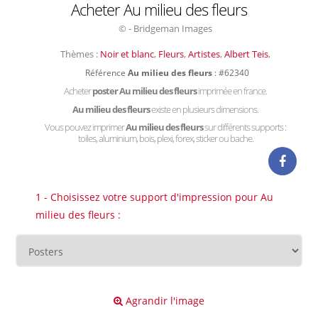
Acheter Au milieu des fleurs
© - Bridgeman Images
Thèmes :
Noir et blanc
,
Fleurs
,
Artistes
,
Albert Teis
,
Référence
Au milieu des fleurs
: #62340
Acheter
poster Au milieu des fleurs
imprimée en france.
Au milieu des fleurs
existe en plusieurs dimensions.
Vous pouvez imprimer
Au milieu des fleurs
sur différents supports :
toiles, aluminium, bois, plexi, forex, sticker ou bache.
1 - Choisissez votre support d'impression pour Au
milieu des fleurs :
Agrandir l'image