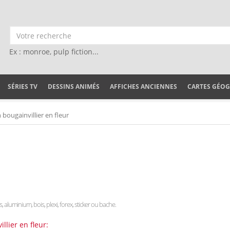
Ex : monroe, pulp fiction...
SÉRIES TV
DESSINS ANIMÉS
AFFICHES ANCIENNES
CARTES GÉO
 bougainvillier en fleur
s, aluminium, bois, plexi, forex, sticker ou bache.
llier en fleur: