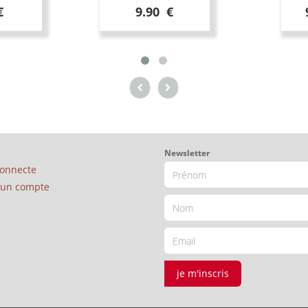
€
9.90 €
Newsletter
connecte
é un compte
je m'inscris