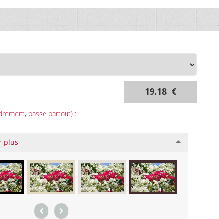
19.18 €
drement, passe partout) :
r plus