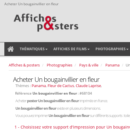
Acheter Un bougainvillier en fleur
THÉMATIQUES
AFFICHES DE FILMS
PHOTOGRAPHIES
Affiches & posters
Photographies
Pays & ville
Panama
Un
Acheter Un bougainvillier en fleur
Thèmes :
Panama
,
Fleur de Cactus
,
Claude Laprise
,
Référence
Un bougainvillier en fleur
: #68104
Acheter
poster Un bougainvillier en fleur
imprimée en france.
Un bougainvillier en fleur
existe en plusieurs dimensions.
Vous pouvez imprimer
Un bougainvillier en fleur
sur différents supports : toile
1 - Choisissez votre support d'impression pour Un bougainvi