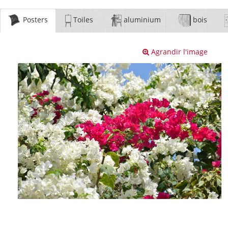
Posters
Toiles
aluminium
bois
Agrandir l'image