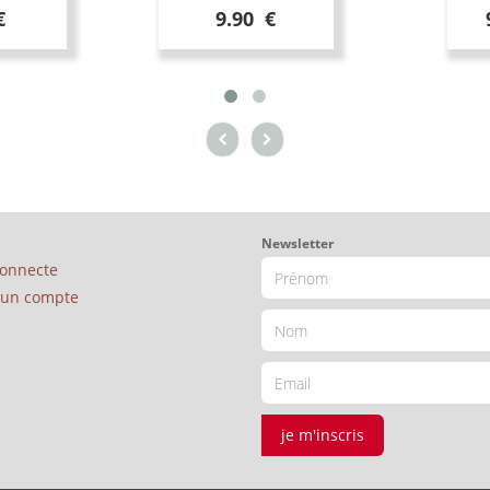
€
9.90 €
Newsletter
connecte
é un compte
je m'inscris