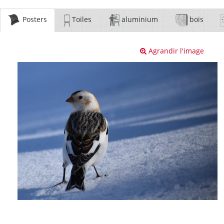
Posters
Toiles
aluminium
bois
Agrandir l'image