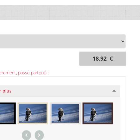
18.92 €
drement, passe partout) :
r plus