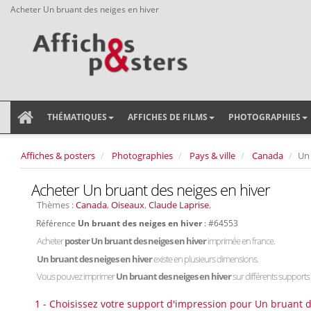
Acheter Un bruant des neiges en hiver
THÉMATIQUES
AFFICHES DE FILMS
PHOTOGRAPHIES
Affiches & posters
Photographies
Pays & ville
Canada
Un 
Acheter Un bruant des neiges en hiver
Thèmes :
Canada
,
Oiseaux
,
Claude Laprise
,
Référence
Un bruant des neiges en hiver
: #64553
Acheter
poster Un bruant des neiges en hiver
imprimée en france.
Un bruant des neiges en hiver
existe en plusieurs dimensions.
Vous pouvez imprimer
Un bruant des neiges en hiver
sur différents supports :
1 - Choisissez votre support d'impression pour Un bruant d