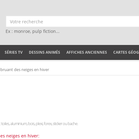
Ex : monroe, pulp fiction...
SÉRIES TV
DESSINS ANIMÉS
AFFICHES ANCIENNES
CARTES GÉO
bruant des neiges en hiver
 toiles, aluminium, bois, plexi, forex, sticker ou bache.
es neiges en hiver: