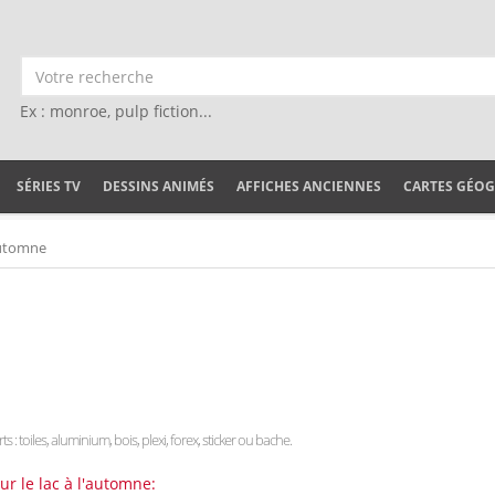
Ex : monroe, pulp fiction...
SÉRIES TV
DESSINS ANIMÉS
AFFICHES ANCIENNES
CARTES GÉO
'automne
s : toiles, aluminium, bois, plexi, forex, sticker ou bache.
r le lac à l'automne: