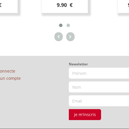
€
9.90 €
Newsletter
connecte
é un compte
je m'inscris