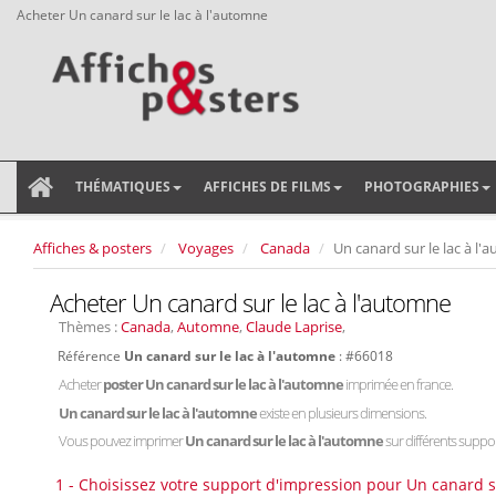
Acheter Un canard sur le lac à l'automne
THÉMATIQUES
AFFICHES DE FILMS
PHOTOGRAPHIES
Affiches & posters
Voyages
Canada
Un canard sur le lac à l
Acheter Un canard sur le lac à l'automne
Thèmes :
Canada
,
Automne
,
Claude Laprise
,
Référence
Un canard sur le lac à l'automne
: #66018
Acheter
poster Un canard sur le lac à l'automne
imprimée en france.
Un canard sur le lac à l'automne
existe en plusieurs dimensions.
Vous pouvez imprimer
Un canard sur le lac à l'automne
sur différents support
1 - Choisissez votre support d'impression pour Un canard su