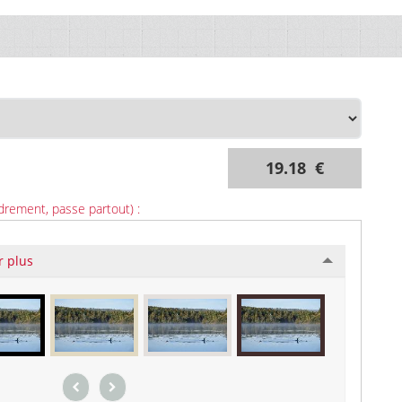
19.18 €
drement, passe partout) :
r plus