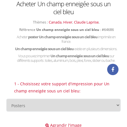
Acheter Un champ enneigée sous un
ciel bleu
Thèmes :
Canada
,
Hiver
,
Claude Laprise
,
Référence
Un champ enneigée sous un ciel bleu
: #64686
Acheter
poster Un champ enneigée sous un ciel bleu
imprimée en
france.
Un champ enneigée sous un ciel bleu
existe en plusieurs dimensions.
Vous pouvez imprimer
Un champ enneigée sous un ciel bleu
sur
différents supports : toiles, aluminium, bois, plexi, forex, sticker ou bache.
1 - Choisissez votre support d'impression pour Un
champ enneigée sous un ciel bleu:
Agrandir l'image