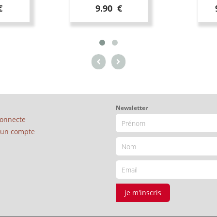
€
9.90 €
Newsletter
connecte
é un compte
je m'inscris