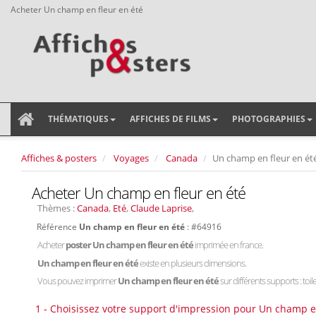
Acheter Un champ en fleur en été
THÉMATIQUES
AFFICHES DE FILMS
PHOTOGRAPHIES
Affiches & posters
Voyages
Canada
Un champ en fleur en ét
Acheter Un champ en fleur en été
Thèmes :
Canada
,
Eté
,
Claude Laprise
,
Référence
Un champ en fleur en été
: #64916
Acheter
poster Un champ en fleur en été
imprimée en france.
Un champ en fleur en été
existe en plusieurs dimensions.
Vous pouvez imprimer
Un champ en fleur en été
sur différents supports : toil
1 - Choisissez votre support d'impression pour Un champ en