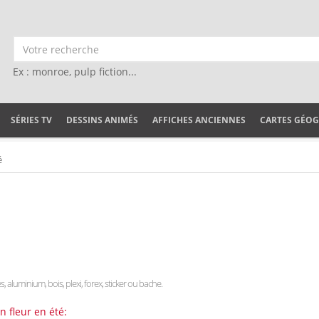
Ex : monroe, pulp fiction...
SÉRIES TV
DESSINS ANIMÉS
AFFICHES ANCIENNES
CARTES GÉO
é
es, aluminium, bois, plexi, forex, sticker ou bache.
 fleur en été: