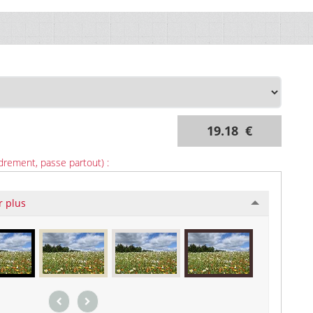
19.18 €
drement, passe partout) :
r plus