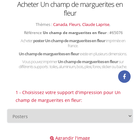
Acheter Un champ de marguerites en
fleur
Thèmes :
Canada
,
Fleurs
,
Claude Laprise
,
Référence
Un champ de marguerites en fleur
: #65076
Acheter
poster Un champ de marguerites en fleur
imprimée en
france.
Un champ de marguerites en fleur
existe en plusieurs dimensions.
Vous pouvez imprimer
Un champ de marguerites en fleur
sur
différents supports : toiles, aluminium, bois, plexi, forex, sticker ou bache.
1 - Choisissez votre support d'impression pour Un
champ de marguerites en fleur:
Agrandir l'image