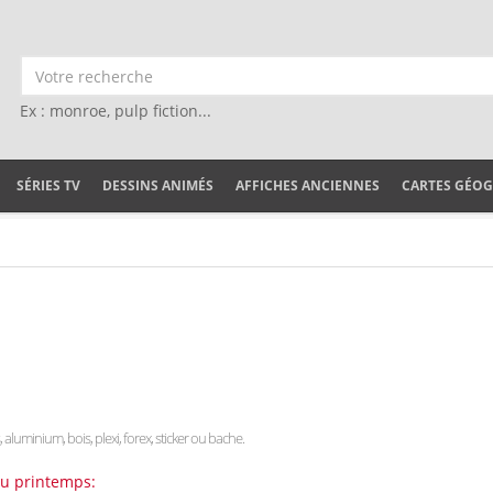
Ex : monroe, pulp fiction...
SÉRIES TV
DESSINS ANIMÉS
AFFICHES ANCIENNES
CARTES GÉO
s, aluminium, bois, plexi, forex, sticker ou bache.
au printemps: