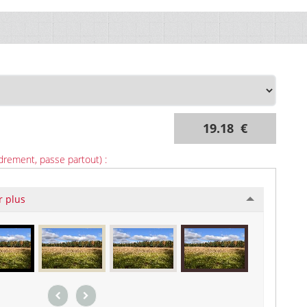
19.18 €
drement, passe partout) :
r plus