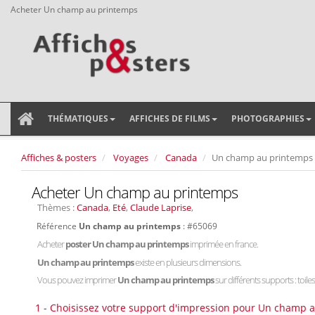
Acheter Un champ au printemps
THÉMATIQUES
AFFICHES DE FILMS
PHOTOGRAPHIES
Affiches & posters
Voyages
Canada
Un champ au printemps
Acheter Un champ au printemps
Thèmes :
Canada
,
Eté
,
Claude Laprise
,
Référence
Un champ au printemps
: #65069
Acheter
poster Un champ au printemps
imprimée en france.
Un champ au printemps
existe en plusieurs dimensions.
Vous pouvez imprimer
Un champ au printemps
sur différents supports : toile
1 - Choisissez votre support d'impression pour Un champ 