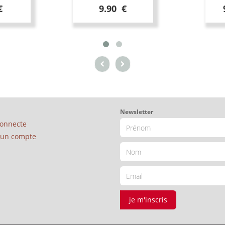
€
9.90 €
Newsletter
connecte
é un compte
je m'inscris