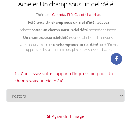
Acheter Un champ sous un ciel d'été
Thèmes :
Canada
,
Eté
,
Claude Laprise
,
Référence
Un champ sous un ciel d'été
: #65028
Acheter
poster Un champ sous un ciel d'été
imprimée en france.
Un champ sous un ciel d'été
existe en plusieurs dimensions.
Vous pouvez imprimer
Un champ sous un ciel d'été
sur différents
supports : toiles, aluminium, bois, plexi, forex, sticker ou bache.
1 - Choisissez votre support d'impression pour Un
champ sous un ciel d'été:
Agrandir l'image