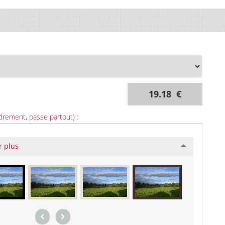
19.18 €
drement, passe partout) :
r plus