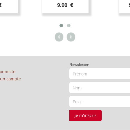
€
9.90 €
Newsletter
connecte
é un compte
je m'inscris