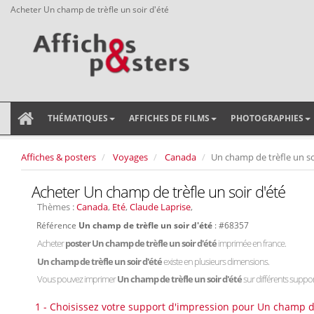
Acheter Un champ de trèfle un soir d'été
THÉMATIQUES
AFFICHES DE FILMS
PHOTOGRAPHIES
Affiches & posters
Voyages
Canada
Un champ de trèfle un so
Acheter Un champ de trèfle un soir d'été
Thèmes :
Canada
,
Eté
,
Claude Laprise
,
Référence
Un champ de trèfle un soir d'été
: #68357
Acheter
poster Un champ de trèfle un soir d'été
imprimée en france.
Un champ de trèfle un soir d'été
existe en plusieurs dimensions.
Vous pouvez imprimer
Un champ de trèfle un soir d'été
sur différents support
1 - Choisissez votre support d'impression pour Un champ de 