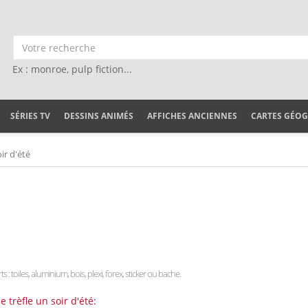
Ex : monroe, pulp fiction...
SÉRIES TV
DESSINS ANIMÉS
AFFICHES ANCIENNES
CARTES GÉO
ir d'été
s : toiles, aluminium, bois, plexi, forex, sticker ou bache.
trèfle un soir d'été: