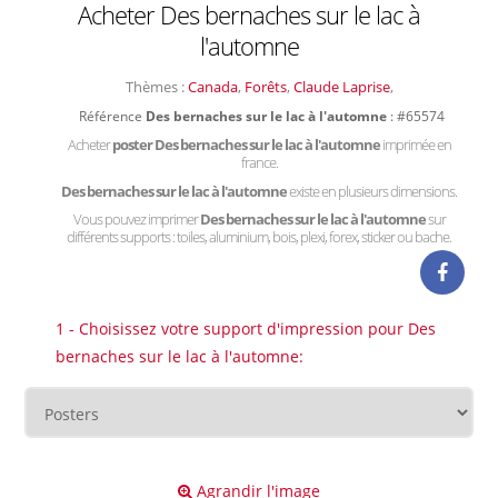
Acheter Des bernaches sur le lac à
l'automne
Thèmes :
Canada
,
Forêts
,
Claude Laprise
,
Référence
Des bernaches sur le lac à l'automne
: #65574
Acheter
poster Des bernaches sur le lac à l'automne
imprimée en
france.
Des bernaches sur le lac à l'automne
existe en plusieurs dimensions.
Vous pouvez imprimer
Des bernaches sur le lac à l'automne
sur
différents supports : toiles, aluminium, bois, plexi, forex, sticker ou bache.
1 - Choisissez votre support d'impression pour Des
bernaches sur le lac à l'automne:
Agrandir l'image