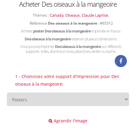
Acheter Des oiseaux à la mangeoire
Thèmes :
Canada
,
Oiseaux
,
Claude Laprise
,
Référence
Des oiseaux à la mangeoire
: #65312
Acheter
poster Des oiseaux à la mangeoire
imprimée en france.
Des oiseaux à la mangeoire
existe en plusieurs dimensions.
Vous pouvez imprimer
Des oiseaux à la mangeoire
sur différents
supports : toiles, aluminium, bois, plexi, forex, sticker ou bache.
1 - Choisissez votre support d'impression pour Des
oiseaux à la mangeoire:
Agrandir l'image