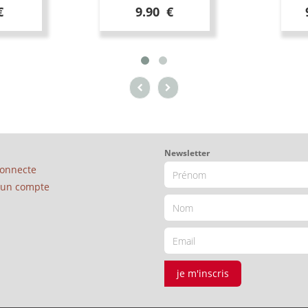
€
9.90 €
Newsletter
connecte
é un compte
je m'inscris