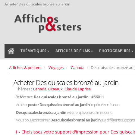
Acheter Des quiscales bronzé au jardin
THÉMATIQUES
AFFICHES DE FILMS
PHOTOGRAPHIES
Affiches & posters
Voyages
Canada
Des quiscales bronzé au 
Acheter Des quiscales bronzé au jardin
Thèmes :
Canada
,
Oiseaux
,
Claude Laprise
,
Référence
Des quiscales bronzé au jardin
: #66011
Acheter
poster Des quiscales bronzé au jardin
imprimée en france.
Des quiscales bronzé au jardin
existe en plusieurs dimensions.
Vous pouvez imprimer
Des quiscales bronzé au jardin
sur différents supports :
1 - Choisissez votre support d'impression pour Des quiscal