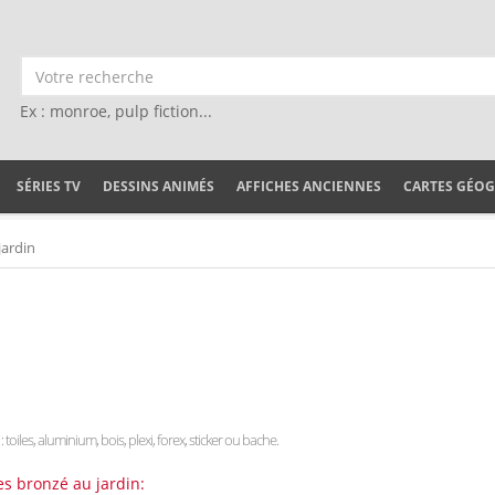
Ex : monroe, pulp fiction...
SÉRIES TV
DESSINS ANIMÉS
AFFICHES ANCIENNES
CARTES GÉO
jardin
 toiles, aluminium, bois, plexi, forex, sticker ou bache.
es bronzé au jardin: