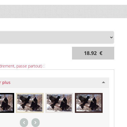
18.92 €
drement, passe partout) :
r plus