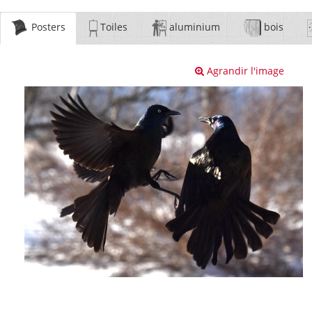
Posters
Toiles
aluminium
bois
Agrandir l'image