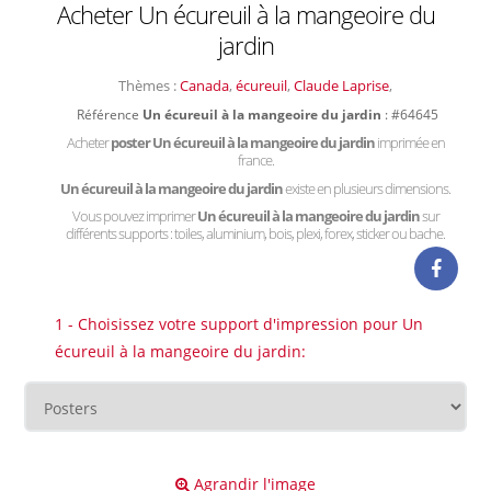
Acheter Un écureuil à la mangeoire du
jardin
Thèmes :
Canada
,
écureuil
,
Claude Laprise
,
Référence
Un écureuil à la mangeoire du jardin
: #64645
Acheter
poster Un écureuil à la mangeoire du jardin
imprimée en
france.
Un écureuil à la mangeoire du jardin
existe en plusieurs dimensions.
Vous pouvez imprimer
Un écureuil à la mangeoire du jardin
sur
différents supports : toiles, aluminium, bois, plexi, forex, sticker ou bache.
1 - Choisissez votre support d'impression pour Un
écureuil à la mangeoire du jardin:
Agrandir l'image